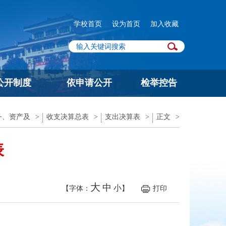
学校首页
设为首页
加入收藏
公开制度
依申请公开
检举控告
务、资产及
>
收支决算总表
>
支出决算表
>
正文
>
表
大
中
小
【字体：
】
打印