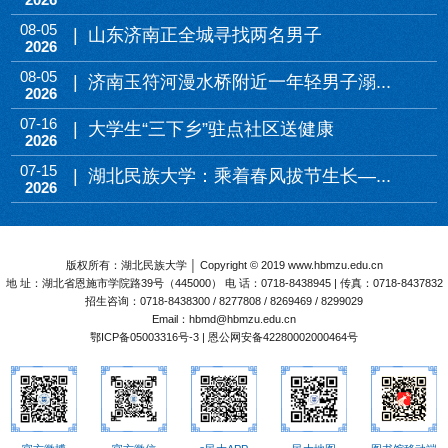
08-05
| 山东济南正全城寻找两名男子
2026
08-05
| 济南玉符河漫水桥附近一年轻男子溺...
2026
07-16
| 大学生“三下乡”驻点社区送健康
2026
07-15
| 湖北民族大学：乘着春风拔节生长—...
2026
版权所有：湖北民族大学 │ Copyright © 2019 www.hbmzu.edu.cn
地 址：湖北省恩施市学院路39号（445000） 电 话：0718-8438945 | 传真：0718-8437832
招生咨询：0718-8438300 / 8277808 / 8269469 / 8299029
Email：hbmd@hbmzu.edu.cn
鄂ICP备05003316号-3 | 恩公网安备42280002000464号