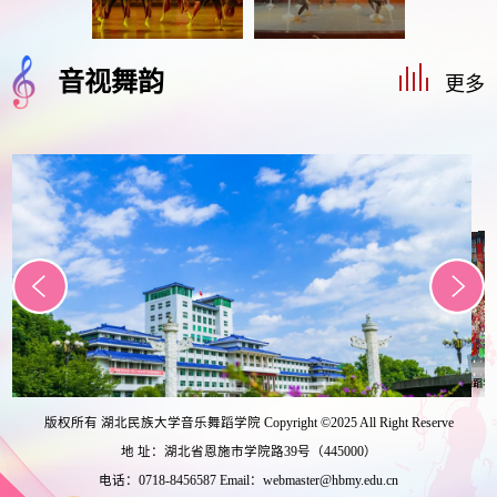
音视舞韵
更多
音乐舞蹈学
版权所有 湖北民族大学音乐舞蹈学院 Copyright ©2025 All Right Reserve
地 址：湖北省恩施市学院路39号（445000）
电话：0718-8456587 Email：webmaster@hbmy.edu.cn
校园风光