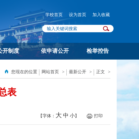
学校首页
设为首页
加入收藏
公开制度
依申请公开
检举控告
您现在的位置
网站首页
>
最新公开
>
正文
>
算总表
大
中
小
【字体：
】
打印