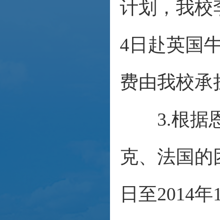
计划，我校李
4日赴英国
费由我校承
3.根据恩
克、法国的团
日至2014