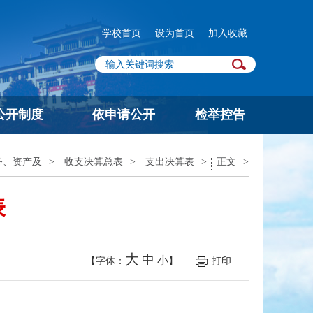
学校首页
设为首页
加入收藏
公开制度
依申请公开
检举控告
务、资产及
>
收支决算总表
>
支出决算表
>
正文
>
表
大
中
小
【字体：
】
打印