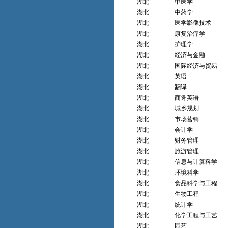
湖北
中医学
湖北
中药学
湖北
医学影像技术
湖北
康复治疗学
湖北
护理学
湖北
经济与金融
湖北
国际经济与贸易
湖北
英语
湖北
翻译
湖北
商务英语
湖北
城乡规划
湖北
市场营销
湖北
会计学
湖北
财务管理
湖北
旅游管理
湖北
信息与计算科学
湖北
环境科学
湖北
食品科学与工程
湖北
生物工程
湖北
统计学
湖北
化学工程与工艺
湖北
园艺