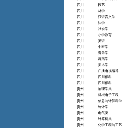
四川
园艺
四川
林学
四川
汉语言文学
四川
法学
四川
社会学
四川
小学教育
四川
英语
四川
中医学
四川
音乐学
四川
舞蹈学
四川
美术学
四川
广播电视编导
四川
四川预科
四川
四川预科
贵州
物理学类
贵州
机械电子工程
贵州
信息与计算科学
贵州
统计学
贵州
电气类
贵州
计算机类
贵州
化学工程与工艺