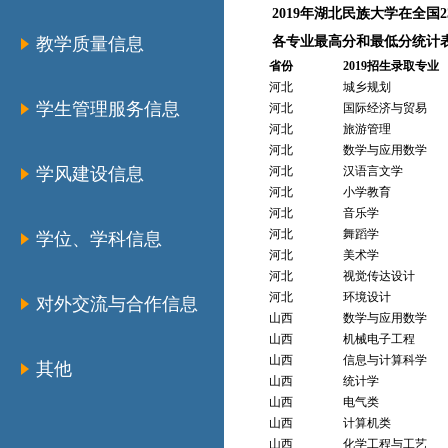
2019年湖北民族大学在全国
教学质量信息
各专业最高分和最低分统计
省份
2019招生录取专业
河北
城乡规划
学生管理服务信息
河北
国际经济与贸易
河北
旅游管理
河北
数学与应用数学
学风建设信息
河北
汉语言文学
河北
小学教育
河北
音乐学
河北
舞蹈学
学位、学科信息
河北
美术学
河北
视觉传达设计
河北
环境设计
对外交流与合作信息
山西
数学与应用数学
山西
机械电子工程
山西
信息与计算科学
其他
山西
统计学
山西
电气类
山西
计算机类
山西
化学工程与工艺