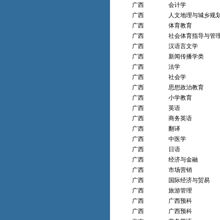
广西
会计学
广西
人文地理与城乡规
广西
体育教育
广西
社会体育指导与管
广西
汉语言文学
广西
新闻传播学类
广西
法学
广西
社会学
广西
思想政治教育
广西
小学教育
广西
英语
广西
商务英语
广西
翻译
广西
中医学
广西
日语
广西
经济与金融
广西
市场营销
广西
国际经济与贸易
广西
旅游管理
广西
广西预科
广西
广西预科