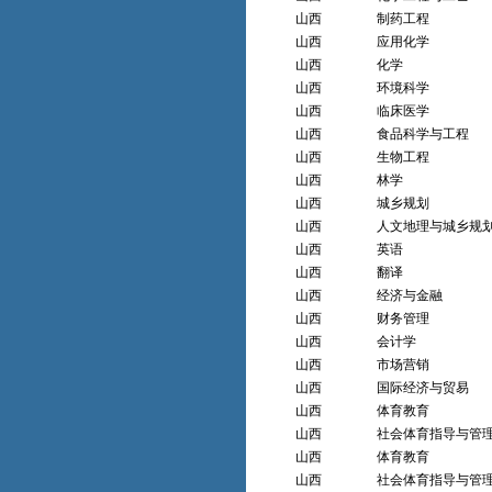
山西
制药工程
山西
应用化学
山西
化学
山西
环境科学
山西
临床医学
山西
食品科学与工程
山西
生物工程
山西
林学
山西
城乡规划
山西
人文地理与城乡规
山西
英语
山西
翻译
山西
经济与金融
山西
财务管理
山西
会计学
山西
市场营销
山西
国际经济与贸易
山西
体育教育
山西
社会体育指导与管
山西
体育教育
山西
社会体育指导与管