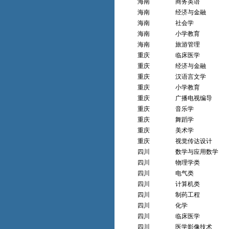
海南
商务英语
海南
经济与金融
海南
社会学
海南
小学教育
海南
旅游管理
重庆
临床医学
重庆
经济与金融
重庆
汉语言文学
重庆
小学教育
重庆
广播电视编导
重庆
音乐学
重庆
舞蹈学
重庆
美术学
重庆
视觉传达设计
四川
数学与应用数学
四川
物理学类
四川
电气类
四川
计算机类
四川
制药工程
四川
化学
四川
临床医学
四川
医学影像技术