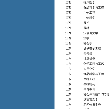
江西
临床医学
江西
食品科学与工程
江西
生物工程
江西
生物科学
江西
园艺
江西
园林
江西
汉语言文学
江西
法学
江西
社会学
山东
机械电子工程
山东
电气类
山东
计算机类
山东
化学工程与工艺
山东
应用化学
山东
食品科学与工程
山东
生物工程
山东
生物制药
山东
体育教育
山东
社会体育指导与管
山东
汉语言文学
山东
新闻传播学类