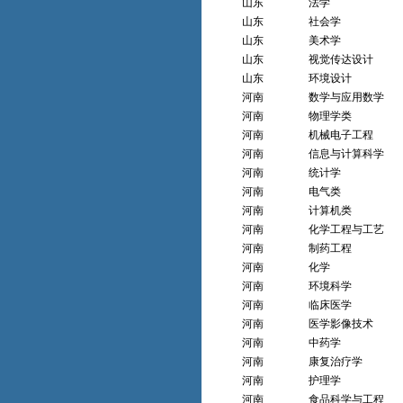
山东
法学
山东
社会学
山东
美术学
山东
视觉传达设计
山东
环境设计
河南
数学与应用数学
河南
物理学类
河南
机械电子工程
河南
信息与计算科学
河南
统计学
河南
电气类
河南
计算机类
河南
化学工程与工艺
河南
制药工程
河南
化学
河南
环境科学
河南
临床医学
河南
医学影像技术
河南
中药学
河南
康复治疗学
河南
护理学
河南
食品科学与工程