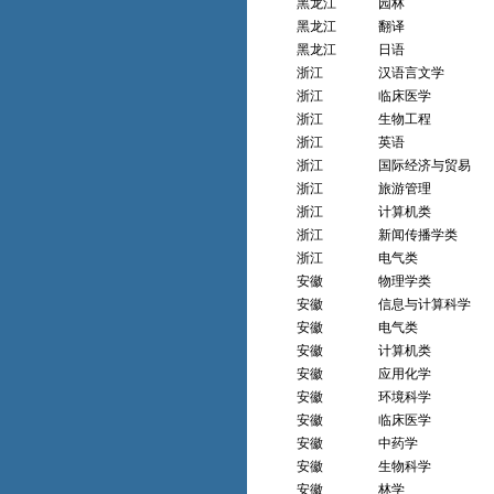
黑龙江
园林
黑龙江
翻译
黑龙江
日语
浙江
汉语言文学
浙江
临床医学
浙江
生物工程
浙江
英语
浙江
国际经济与贸易
浙江
旅游管理
浙江
计算机类
浙江
新闻传播学类
浙江
电气类
安徽
物理学类
安徽
信息与计算科学
安徽
电气类
安徽
计算机类
安徽
应用化学
安徽
环境科学
安徽
临床医学
安徽
中药学
安徽
生物科学
安徽
林学