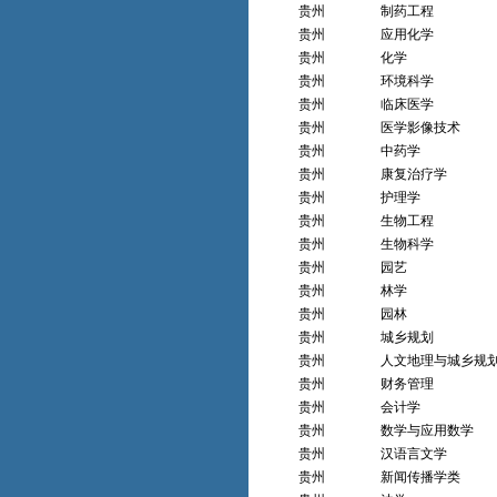
贵州
制药工程
贵州
应用化学
贵州
化学
贵州
环境科学
贵州
临床医学
贵州
医学影像技术
贵州
中药学
贵州
康复治疗学
贵州
护理学
贵州
生物工程
贵州
生物科学
贵州
园艺
贵州
林学
贵州
园林
贵州
城乡规划
贵州
人文地理与城乡规
贵州
财务管理
贵州
会计学
贵州
数学与应用数学
贵州
汉语言文学
贵州
新闻传播学类