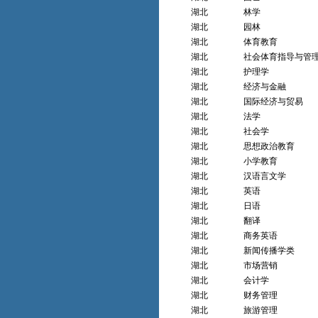
湖北
林学
湖北
园林
湖北
体育教育
湖北
社会体育指导与管
湖北
护理学
湖北
经济与金融
湖北
国际经济与贸易
湖北
法学
湖北
社会学
湖北
思想政治教育
湖北
小学教育
湖北
汉语言文学
湖北
英语
湖北
日语
湖北
翻译
湖北
商务英语
湖北
新闻传播学类
湖北
市场营销
湖北
会计学
湖北
财务管理
湖北
旅游管理