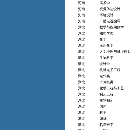
河南
美术学
河南
视觉传达设计
河南
环境设计
河南
广播电视编导
湖北
数学与应用数学
湖北
物理学类
湖北
化学
湖北
应用化学
湖北
人文地理与城乡规
湖北
生物科学
湖北
统计学
湖北
机械电子工程
湖北
电气类
湖北
计算机类
湖北
化学工程与工艺
湖北
制药工程
湖北
生物制药
湖北
园艺
湖北
林学
湖北
园林
湖北
临床医学