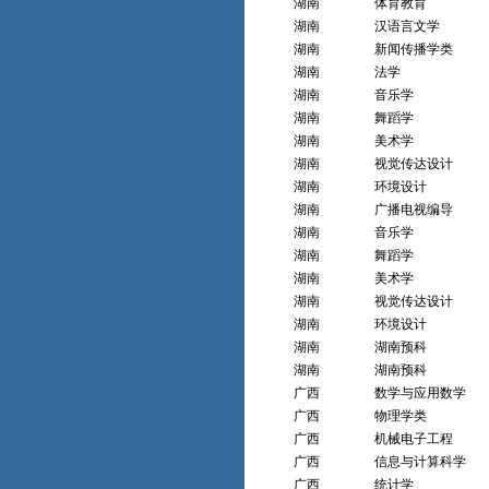
湖南
体育教育
湖南
汉语言文学
湖南
新闻传播学类
湖南
法学
湖南
音乐学
湖南
舞蹈学
湖南
美术学
湖南
视觉传达设计
湖南
环境设计
湖南
广播电视编导
湖南
音乐学
湖南
舞蹈学
湖南
美术学
湖南
视觉传达设计
湖南
环境设计
湖南
湖南预科
湖南
湖南预科
广西
数学与应用数学
广西
物理学类
广西
机械电子工程
广西
信息与计算科学
广西
统计学