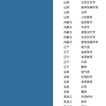
山西
汉语言文学
山西
新闻传播学类
山西
法学
山西
小学教育
内蒙古
临床医学
内蒙古
中药学
内蒙古
康复治疗学
内蒙古
汉语言文学
内蒙古
新闻传播学类
辽宁
电气类
辽宁
临床医学
辽宁
体育教育
辽宁
日语
辽宁
翻译
吉林
电气类
吉林
环境科学
吉林
体育教育
吉林
日语
吉林
翻译
黑龙江
环境科学
黑龙江
林学