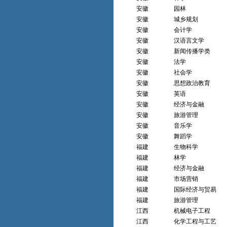
安徽
园林
安徽
城乡规划
安徽
会计学
安徽
汉语言文学
安徽
新闻传播学类
安徽
法学
安徽
社会学
安徽
思想政治教育
安徽
英语
安徽
经济与金融
安徽
旅游管理
安徽
音乐学
安徽
舞蹈学
福建
生物科学
福建
林学
福建
经济与金融
福建
市场营销
福建
国际经济与贸易
福建
旅游管理
江西
机械电子工程
江西
化学工程与工艺