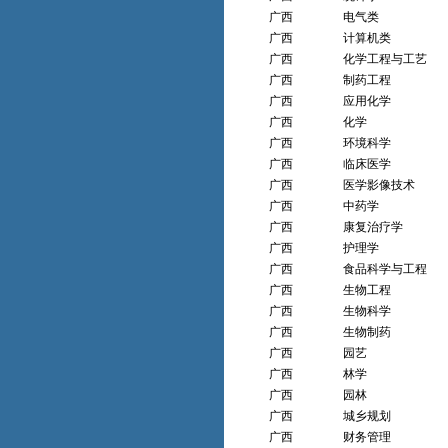
广西
电气类
广西
计算机类
广西
化学工程与工艺
广西
制药工程
广西
应用化学
广西
化学
广西
环境科学
广西
临床医学
广西
医学影像技术
广西
中药学
广西
康复治疗学
广西
护理学
广西
食品科学与工程
广西
生物工程
广西
生物科学
广西
生物制药
广西
园艺
广西
林学
广西
园林
广西
城乡规划
广西
财务管理