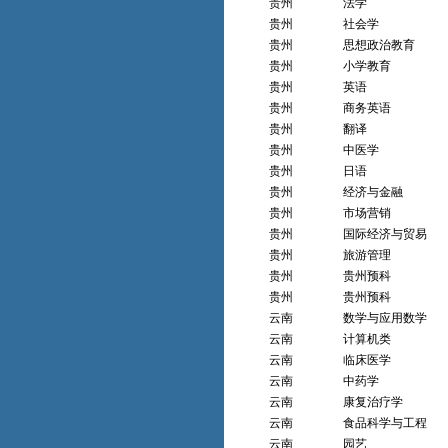
贵州
法学
贵州
社会学
贵州
思想政治教育
贵州
小学教育
贵州
英语
贵州
商务英语
贵州
翻译
贵州
中医学
贵州
日语
贵州
经济与金融
贵州
市场营销
贵州
国际经济与贸易
贵州
旅游管理
贵州
贵州预科
贵州
贵州预科
云南
数学与应用数学
云南
计算机类
云南
临床医学
云南
中药学
云南
康复治疗学
云南
食品科学与工程
云南
园艺