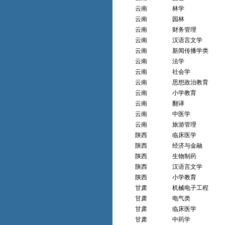
云南
林学
云南
园林
云南
财务管理
云南
汉语言文学
云南
新闻传播学类
云南
法学
云南
社会学
云南
思想政治教育
云南
小学教育
云南
翻译
云南
中医学
云南
旅游管理
陕西
临床医学
陕西
经济与金融
陕西
生物制药
陕西
汉语言文学
陕西
小学教育
甘肃
机械电子工程
甘肃
电气类
甘肃
临床医学
甘肃
中药学