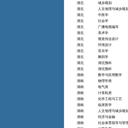
湖北
城乡规划
湖北
人文地理与城乡规
湖北
中医学
湖北
社会学
湖北
广播电视编导
湖北
美术学
湖北
视觉传达设计
湖北
环境设计
湖北
音乐学
湖北
舞蹈学
湖北
湖北预科
湖北
湖北预科
湖南
数学与应用数学
湖南
物理学类
湖南
电气类
湖南
计算机类
湖南
化学工程与工艺
湖南
临床医学
湖南
人文地理与城乡规
湖南
经济与金融
湖南
社会体育指导与管