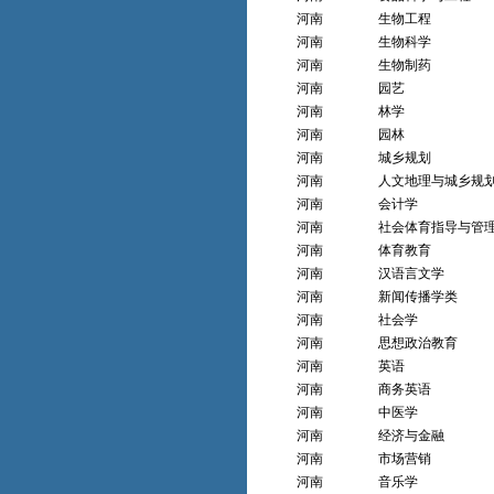
河南
生物工程
河南
生物科学
河南
生物制药
河南
园艺
河南
林学
河南
园林
河南
城乡规划
河南
人文地理与城乡规
河南
会计学
河南
社会体育指导与管
河南
体育教育
河南
汉语言文学
河南
新闻传播学类
河南
社会学
河南
思想政治教育
河南
英语
河南
商务英语
河南
中医学
河南
经济与金融
河南
市场营销
河南
音乐学