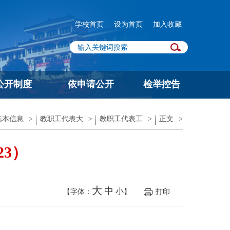
学校首页
设为首页
加入收藏
公开制度
依申请公开
检举控告
基本信息
>
教职工代表大
>
教职工代表工
>
正文
>
23）
大
中
小
【字体：
】
打印