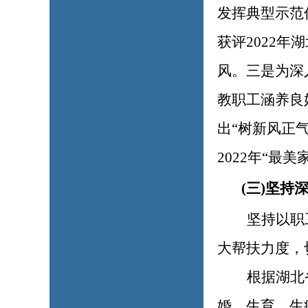
发挥典型示范
获评2022
风。三是为深
教职工涵养良
出“树新风正气
2022年“最
(三)坚
坚持以职
大帮扶力度，
根据湖北
婚、生育、生