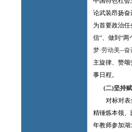
中国特色社会
论武装昂扬奋
为首要政治任
信”、做到“
梦·劳动美--
主旋律、赞颂
事日程。
(二)坚
对标对表
精锤炼本领、
年教师参加湖