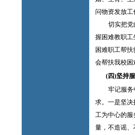
问物资发放工
切实把党
握困难教职工
困难职工帮扶
会帮扶我校困难
(四)坚
牢记服务
求。一是坚决
工为中心的服
量，不造谣、