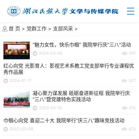
首 页
>
党群工作
>
支部风采
>
“魅力女性，快乐巾帼” 我院举行庆“三八”活动
2024-03-08
391
红心向党 光影育人：影视艺术系教工党支部举行专业课程优
秀作品展
2024-01-17
327
凝心聚力谋发展 砥砺奋进新征程 我院举行庆
“三八”暨党建特色实践活动
2023-03-10
315
巾帼心向党 喜迎二十大 我院举行“庆三八”趣味竞技活动
2022-03-09
473