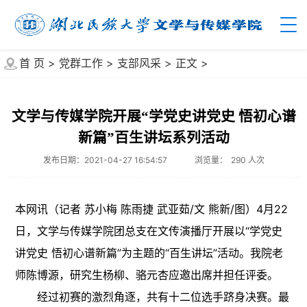
首 页
>
党群工作
>
支部风采
>
正文
>
文学与传媒学院开展“学党史讲党史 悟初心谱
新篇”百生讲坛系列活动
发布日期：2021-04-27 16:54:57
浏览量：
290
人次
本网讯（记者 苏小梅 陈雨捷 武亚茹/文 熊新/图）4月22
日，文学与传媒学院团总支在文传演播厅开展以“学党史
讲党史 悟初心谱新篇”为主题的“百生讲坛”活动。我院老
师陈博源，研究生杨柳、骆元杏应邀出席并担任评委。
经过初赛的激烈角逐，共有十二位选手跻身决赛。最