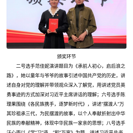
颁奖环节
二号选手范佳妮演讲题目为《承前人初心，启后浪之
路》，她以童年与爷爷的故事引述中国共产党的历史，讲
述自身对党的理解并带领观众深入了解党，用讲述党员英
勇事迹的方式加深对习近平主席讲话的理解；六号选手陈
理果围绕《各民族携手，逐梦新时代》，讲述“摆渡人”万
其珍祖承三代，为民摆渡的故事，以个人奉献折射出中华
民族的奉献精神，体现中华民族一家亲的思想；八号选手
汪心雨以《学“习”语，“和”万家》为题，讲述习近平总书