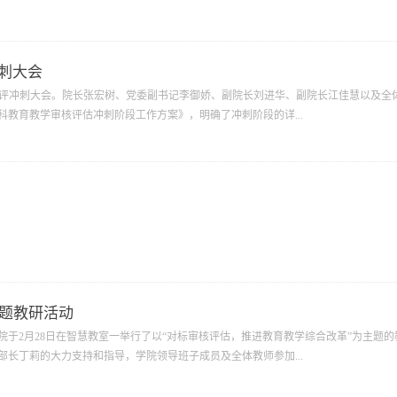
刺大会
估迎评冲刺大会。院长张宏树、党委副书记李御娇、副院长刘进华、副院长江佳慧以及全
教育教学审核评估冲刺阶段工作方案》，明确了冲刺阶段的详...
主题教研活动
于2月28日在智慧教室一举行了以“对标审核评估，推进教育教学综合改革”为主题的
长丁莉的大力支持和指导，学院领导班子成员及全体教师参加...