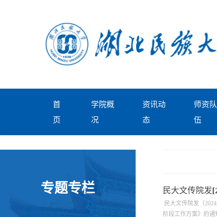
首
学院概
资讯动
师资队
页
况
态
伍
专题专栏
民大文传院发[
民大文传院发〔202
阶段工作方案》的通知.