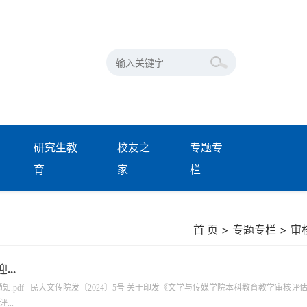
研究生教
校友之
专题专
育
家
栏
>
>
首 页
专题专栏
审
..
.pdf 民大文传院发〔2024〕5号 关于印发《文学与传媒学院本科教育教学审核评
..