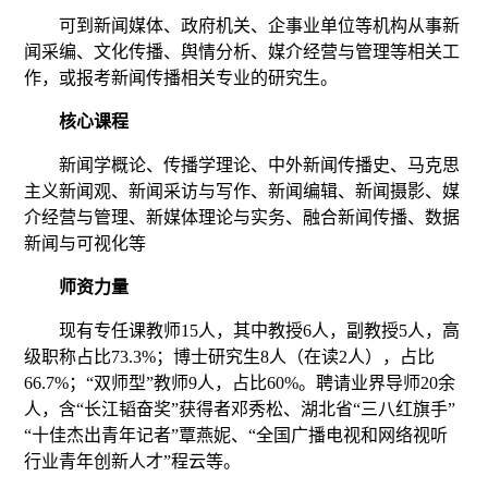
可到新闻媒体、政府机关、企事业单位等机构从事新
闻采编、文化传播、舆情分析、媒介经营与管理等相关工
作，或报考新闻传播相关专业的研究生。
核心课程
新闻学概论、传播学理论、中外新闻传播史、马克思
主义新闻观、新闻采访与写作、新闻编辑、新闻摄影、媒
介经营与管理、新媒体理论与实务、融合新闻传播、数据
新闻与可视化等
师资力量
现有专任课教师
15
人，其中教授
6
人，副教授
5
人，高
级职称占比
73.3%
；博士研究生
8
人（在读
2
人），占比
66.7%
；
“双师型”教师
9
人，占比
60%
。聘请业界导师
20
余
人，含
“长江韬奋奖”获得者邓秀松、湖北省“三八红旗手”
“十佳杰出青年记者”覃燕妮、“全国广播电视和网络视听
行业青年创新人才”程云等。