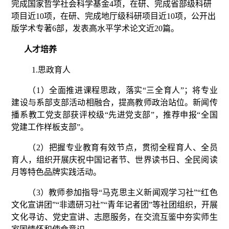
完成国家哲学社会科学基金
4
项，在研、完成省部级科研
项目近
10
项，在研、完成地厅级科研项目近
10
项，公开出
版学术专著
6
部，发表高水平学术论文近
20
篇。
人才培养
1.
思政育人
（
1
）全面推进课程思政，落实
“三全育人”；将专业
建设与系部支部活动相融合，提高教师政治站位。新闻传
播系教工党支部获评校级“先进党支部”，推荐申报“全国
党建工作样板支部”。
（
2
）把握专业教育有效节点，贯彻全程育人、全员
育人，组织开展庆祝中国记者节、世界读书日、全民阅读
月等特色品牌实践活动。
（
3
）教师参加指导
“马克思主义新闻观学习社”“红色
文化宣讲团”“非遗研习社”“青年记者团”等社团组织，开展
文化寻访、党史宣讲、志愿服务，在交流互鉴中夯实师生