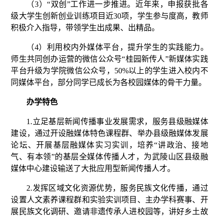
（
3
）
“双创”工作进一步推进。近年来，申报获批各
级大学生创新创业训练项目近
30
项，学生参与度高，教师
积极介入指导，带领学生出成果、出精品。
（
4
）利用校内外媒体平台，提升学生的实践能力。
师生共同创办运营的微信公众号
“桂园新传人”新媒体实践
平台升级为学院微信公众号，
50%
以上的学生进入校内不
同媒体平台，部分同学已成长为各校园媒体的骨干力量。
办学特色
1.
立足基层新闻传播事业发展需求，服务县级融媒体
建设，通过开设融媒体特色课程群、举办县级融媒体发展
论坛、开展基层融媒体实习实训，培养
“讲政治、接地
气、有本领”的基层全媒体传播人才，为武陵山区县级融
媒体中心建设输送了大批应用型新闻传播人才。
2.
发挥区域文化资源优势，服务民族文化传播，通过
设置人文素养课程群和实验实训项目、主办学科赛事、开
展民族文化调研、邀请非遗传承人进校园等，讲好乡土故