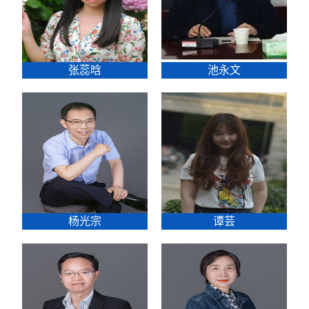
张蕊晗
池永文
杨光宗
谭芸