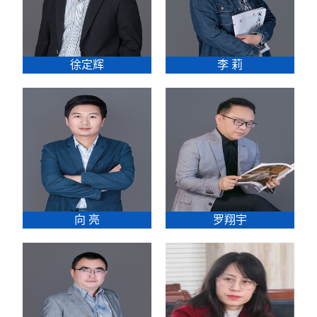
徐定辉
李 莉
向 亮
罗翔宇