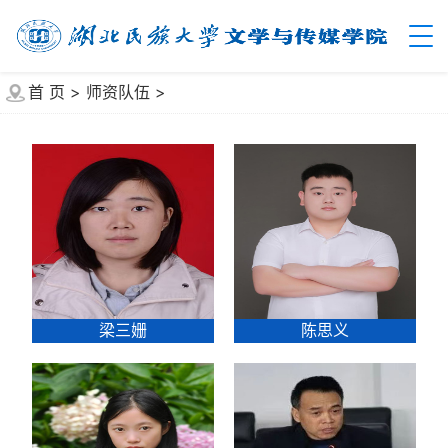
首 页
>
师资队伍
>
梁三姗
陈思义