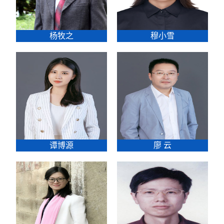
杨牧之
穆小雪
谭博源
廖 云