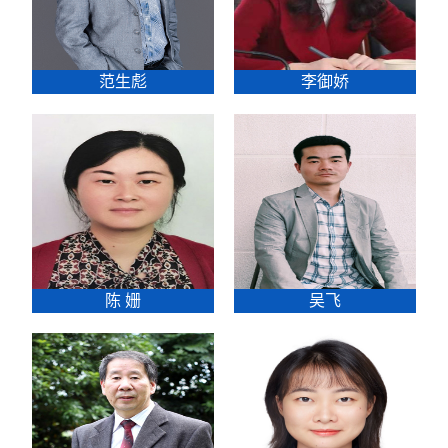
范生彪
李御娇
陈 姗
吴飞