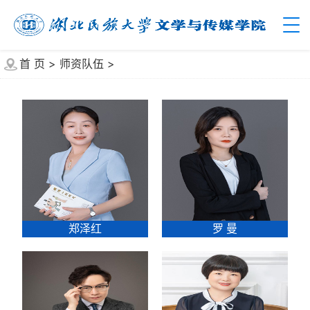
首 页
>
师资队伍
>
郑泽红
罗 曼