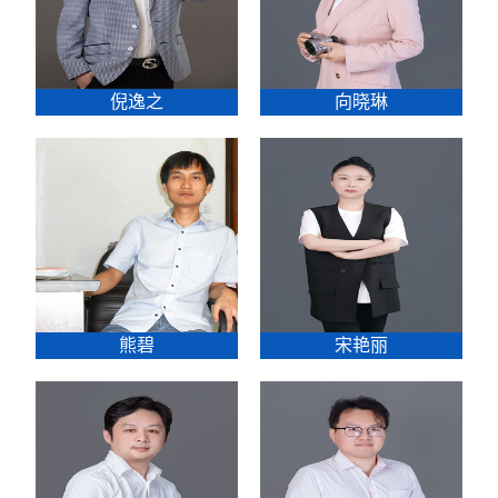
倪逸之
向晓琳
熊碧
宋艳丽