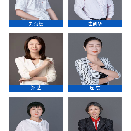
刘劲松
崔凯华
郑 艺
屈 杰