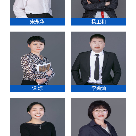
宋永华
杨卫和
谭 琼
李勋灿