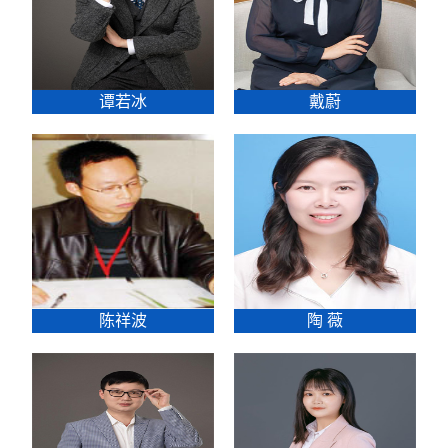
谭若冰
戴蔚
陈祥波
陶 薇