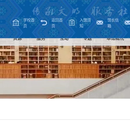
学校首
返回首
入馆须
馆长信
页
页
知
箱
资源
服务
互动
专题
本馆概况