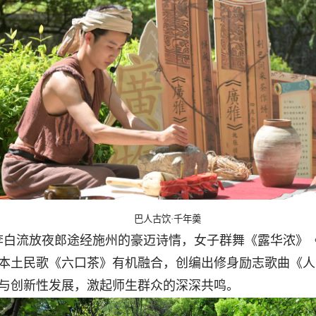
巴人古饮·千年羮
李白流放夜郎途经施州的豪迈诗情，女子群舞《露华浓》
本土民歌《六口茶》有机融合，创编出修身励志歌曲《人
与创新性发展，激起师生群众的深深共鸣。