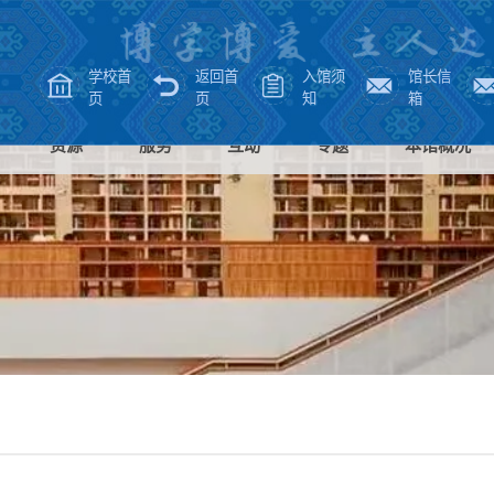
学校首
返回首
入馆须
馆长信
页
页
知
箱
资源
服务
互动
专题
本馆概况