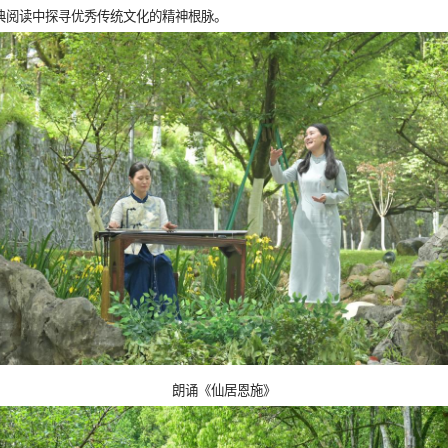
经典阅读中探寻优秀传统文化的精神根脉。
朗诵《仙居恩施》