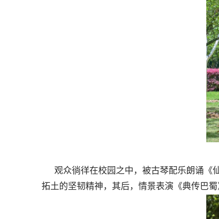
观众徜徉在校园之中，被古琴配乐朗诵《
拓土的坚韧精神，其后，情景表演《典传巴蜀