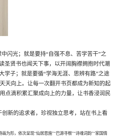
中闪光；就是要持“自强不息、苦学苦干”之
既读圣贤书也闻天下事，以开阔胸襟拥抱时代潮
大学子；就是要循“学海无涯、思辨有路”之途
天天向上。让每一次翻开书页都成为新知的起
用点滴积累汇聚成向上的力量，让书香浸润民
于创新的追求者，珍视独立思考，站在书上看
为形，依次呈现“仙居恩施”“巴源寻根”“诗魂词韵”“家国情