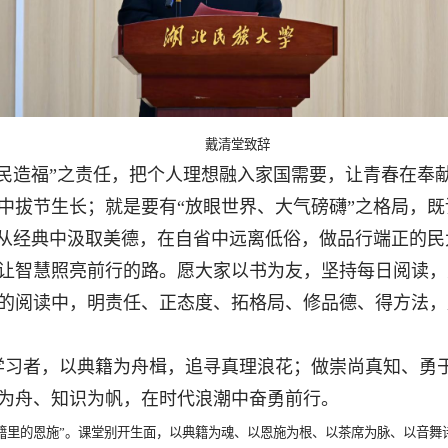
戴清堂致辞
民造福”之责任，把个人理想融入家国需要，让青春在奉献
中拔节生长；就是要有“放眼世界、大气磅礴”之格局，
，从经典中汲取美德，在自省中远离低俗，做品行端正的民
让智慧照亮前行的路。愿大家以书为友，坚持每日阅读，
的阅读中，明责任、正态度、拓格局、修品德、得方法，
学习者，以典籍为舟楫，追寻真理浪花；做崇尚真知、勇
为舟、知识为帆，在时代浪潮中奋勇前行。
里的恩施”。课堂别开生面，以典籍为魂、以恩施为根、以茶席为脉、以音舞诗画