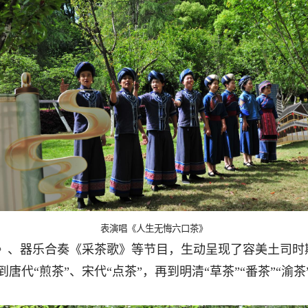
表演唱《人生无悔六口茶》
扣》、器乐合奏《采茶歌》等节目，生动呈现了容美土司时
唐代“煎茶”、宋代“点茶”，再到明清“草茶”“番茶”“渝