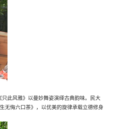
《只此风雅》以曼妙舞姿演绎古典韵味。民大
生无悔六口茶》，以优美的旋律承载立德修身