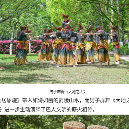
男子群舞《大地之上》
仙居恩施》带入如诗如画的武陵山水，而男子群舞《大地
》进一步生动演绎了巴人文明的薪火相传。