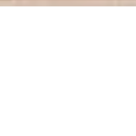
专题
湖北民族大学图书馆成功举办2025
2025-04-23
年“世界读书日”活动
“典籍歌舞醉春风 茶香廉韵沁心田”
——图书馆联合音乐舞蹈学院开展
2025-04-14
“茶廉文化体验课”主题活动
北京大学昌增益教授莅临湖北民族
2025-03-17
大学开展学术讲座