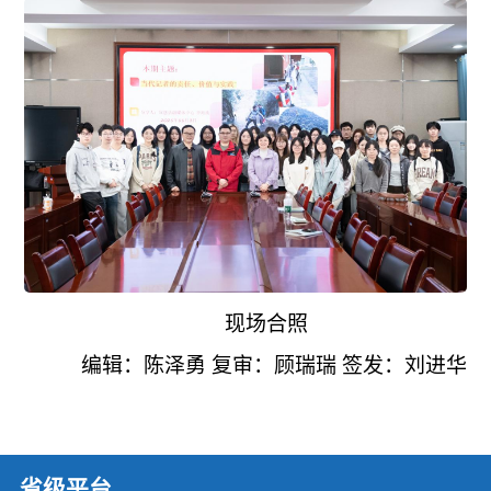
现场合照
编辑：陈泽勇 复审：顾瑞瑞
签发
：刘进华
省级平台