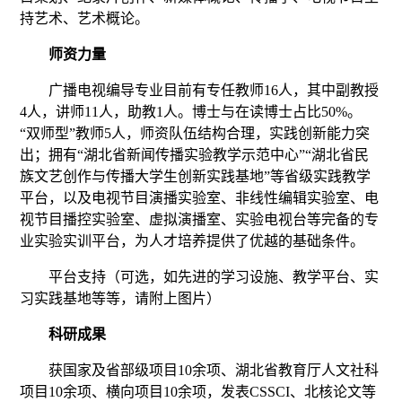
持艺术、艺术概论
。
师资力量
广播电视编导
专业目前有专任教师
16
人，其中副教授
4
人，讲师
11
人
，
助教
1人
。博士
与在读博士
占比
5
0%。
“双师型”教师5人，师资队伍结构合理，实践创新能力突
出；拥有“湖北省新闻传播实验教学示范中心”“湖北省民
族文艺创作与传播大学生创新实践基地”等省级实践教学
平台，以及电视节目演播实验室、非线性编辑实验室、电
视节目播控实验室、虚拟演播室、实验电视台等完备的专
业实验实训平台，为人才培养提供了优越的基础条件。
平台支持（可选，如先进的学习设施、教学平台、实
习实践基地等等，请附上图片）
科研成果
获
国家及省部级项目
10余项
、
湖北省教育厅人文社科
项目
10余项、横向项目10余项
，发表
CS
SCI
、
北核
论文
等