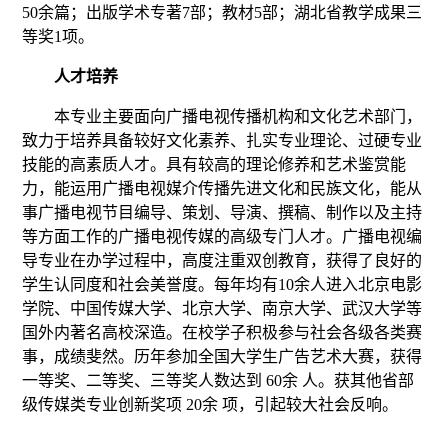
50
余篇；出版学术专著
7
部
；
教材
5部
；湖北省教学成果三
等奖
1项。
人才培养
本专业主要面向广播电视传播机构和文化艺术部门，
致力于
培养具备
较好文化素养、扎实专业理论、过硬专业
技能
的高素质人才
。具有较高的理论修养和艺术鉴赏能
力，能运用广播电视媒介传播先进文化和民族文化，能从
事广播电视节目编导、策划、导演、撰稿、制作以及主持
等方面工作的广播电视传媒的高级专门人才。广播电视编
导专业在办学过程中，高度注重双创教育，获得了良好的
学生认同度和社会美誉度。每年均有
1
0余人进入
北京电影
学院、
中国传媒大学、
北京大学
、南京大学、武汉大学等
国外内著名高校深造。在校学子积极参与社会各级各类赛
事，成绩斐然。历年参加全国大学生广告艺术大赛，获得
一等奖、二等奖、三等奖人数达到
6
0余 人。获其他省部
级传媒类专业创新奖项 20余 项，引起较大社会反响。