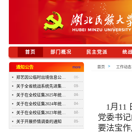
首页
部门概况
民主党派
统
>
通知公告
首页
工作动态
more
郑艺因公临时出境信息公开公示表
06-
09
关于全省统战系统先进集体和...
05-
26
关于在全校征集2025年统战理...
04-
24
关于在全校征集2024年统战理...
04-
1月1
17
关于在全校征集2023年统战理...
06-
党委书记
21
关于开展侨情调查的通知
05-
要法宝作
12