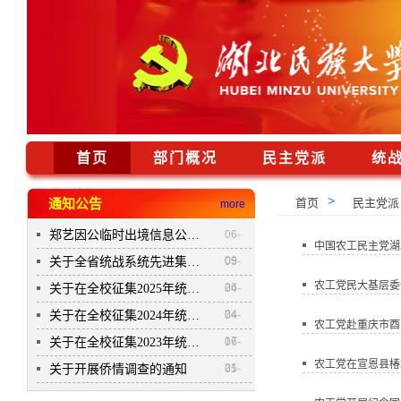
首页
部门概况
民主党派
统
>
通知公告
首页
民主党派
more
郑艺因公临时出境信息公开公示表
06-
中国农工民主党湖
09
关于全省统战系统先进集体和...
05-
农工党民大基层委开
26
关于在全校征集2025年统战理...
04-
24
关于在全校征集2024年统战理...
04-
农工党赴重庆市酉
17
关于在全校征集2023年统战理...
06-
农工党在宣恩县椿
21
关于开展侨情调查的通知
05-
12