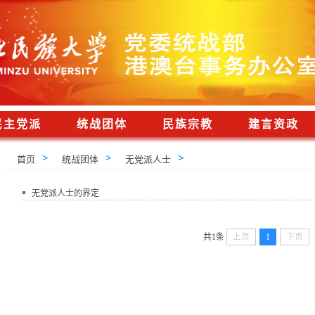
民主党派
统战团体
民族宗教
建言资政
>
>
>
首页
统战团体
无党派人士
无党派人士的界定
共1条
上页
1
下页