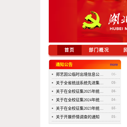
首页
部门概况
通知公告
more
郑艺因公临时出境信息公开公示表
06-
09
关于全省统战系统先进集体和...
05-
26
关于在全校征集2025年统战理...
04-
24
关于在全校征集2024年统战理...
04-
17
关于在全校征集2023年统战理...
06-
21
关于开展侨情调查的通知
05-
12