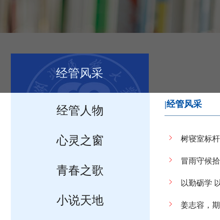
经管风采
|经管风采
经管人物
心灵之窗
树寝室标杆
冒雨守候拾
青春之歌
以勤砺学 
小说天地
姜志容，期