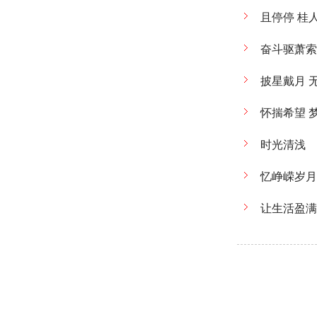
且停停 桂
奋斗驱萧索
披星戴月 
怀揣希望 
时光清浅 
忆峥嵘岁月
让生活盈满