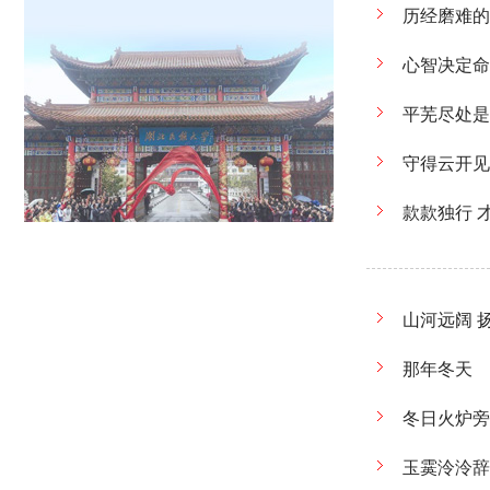
历经磨难的
心智决定命运
平芜尽处是
守得云开见
款款独行 
山河远阔 
那年冬天
冬日火炉旁
玉霙泠泠辞