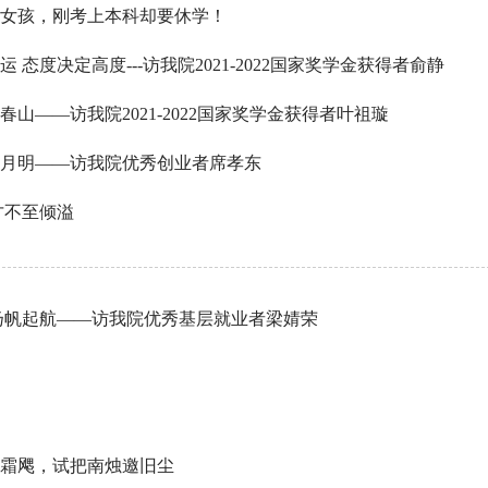
女孩，刚考上本科却要休学！
 态度决定高度---访我院2021-2022国家奖学金获得者俞静
春山——访我院2021-2022国家奖学金获得者叶祖璇
月明——访我院优秀创业者席孝东
才不至倾溢
扬帆起航——访我院优秀基层就业者梁婧荣
霜飔，试把南烛邀旧尘