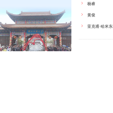
杨睿
黄俊
亚克甫·哈米东