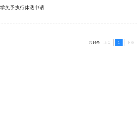
学免予执行体测申请
共14条
上页
1
下页