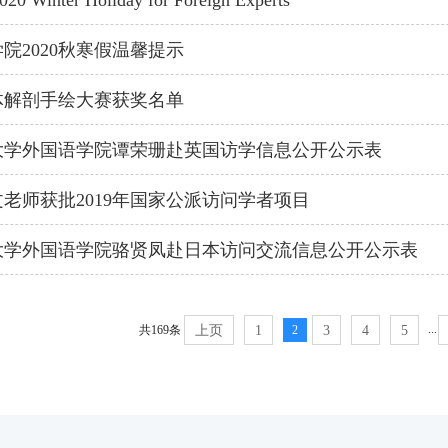
020 Winter Holiday for Foreign Experts
院2020秋寒假温馨提示
人体解剖手绘大赛获奖名单
大学外国语学院谭荣珊赴英国访学信息公开公示表
老师获批2019年国家公派访问学者项目
大学外国语学院骆贤凤赴日本访问交流信息公开公示表
...
共169条
上页
1
2
3
4
5