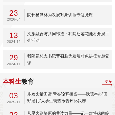
23
院长杨洪林为发展对象讲授专题党课
2026-04
13
文旅融合与共同缔造：我院赴莲花池村开展工
会活动
2024-12
29
我院党总支书记曹召胜为发展对象讲授专题党
课
2024-11
本科生
教育
更多
03
步履丈量田野 青春诠释担当——我院举办“田
野巡礼”大学生调查报告评比决赛
2025-11
22
从星火到燎原的共读力量——记一次特殊的晚