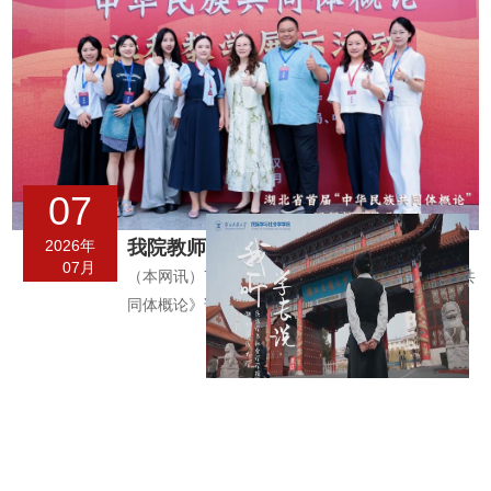
07
2026年
我院教师参加湖北省首届《中华民族
07月
共同体概论》课程教学展示活动
（本网讯）7月3日至5日，湖北省首届《中华民族共
届
同体概论》课程教学展示活动在中南民族大学顺利
顺
举办。本次活动由湖北省民宗委、湖北省教育厅主
办，武汉市民宗委、洪山区...