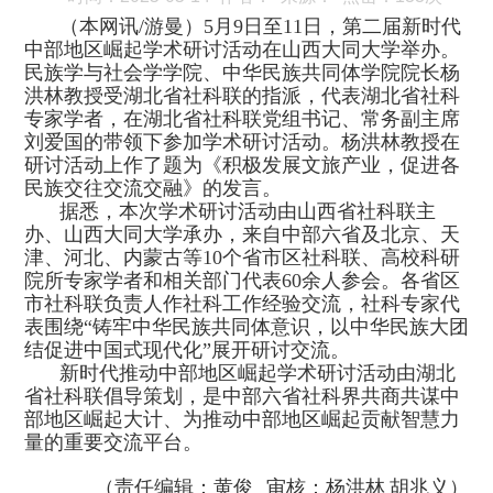
（本网讯
/游曼）
5月9日至11日，第二届新时代
中部地区崛起学术研讨活动在山西大同大学举办。
民族学与社会学学院、中华民族共同体学院院长杨
洪林教授受湖北省社科联的指派，代表湖北省社科
专家学者，在湖北省社科联党组书记、常务副主席
刘爱国的带领下参加学术研讨活动。杨洪林教授在
研讨活动上作了题为《积极发展文旅产业，促进各
民族交往交流交融》的发言。
据悉，本次学术研讨活动由山西省社科联主
办、山西大同大学承办，来自中部六省及北京、天
津、河北、内蒙古等
10个省市区社科联、高校科研
院所专家学者和相关部门代表60余人参会。各省区
市社科联负责人作社科工作经验交流，社科专家代
表围绕“铸牢中华民族共同体意识，以中华民族大团
结促进中国式现代化”展开研讨交流。
新时代推动中部地区崛起学术研讨活动由湖北
省社科联倡导策划，是中部六省社科界共商共谋中
部地区崛起大计、为推动中部地区崛起贡献智慧力
量的重要交流平台。
（责任编辑：黄俊
审核：杨洪林
胡兆义）