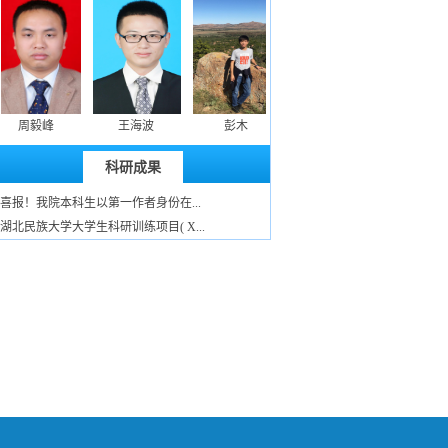
周毅峰
王海波
彭木
范智权
郭皓
科研成果
喜报！我院本科生以第一作者身份在...
湖北民族大学大学生科研训练项目( X...