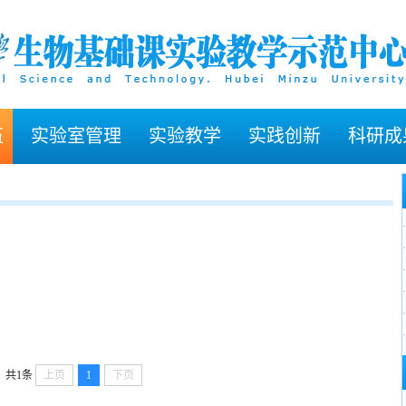
伍
实验室管理
实验教学
实践创新
科研成
·
·
·
·
·
·
共1条
上页
1
下页