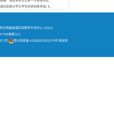
喜报！我院本科生以第一作者身份在...
湖北民族大学大学生科研训练项目( X...
民族学院生物基础课实验教学示范中心 ©2014
4*768像素以上
471号
鄂公网安备 42280002001078号 网站技