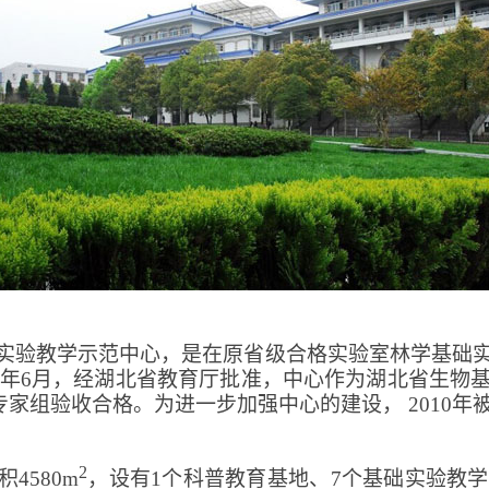
实验教学示范中心，是在原省级合格实验室林学基础
年
6
月，经湖北省教育厅批准，中心作为湖北省生物
专家组验收合格。为进一步加强中心的建设，
2010
年
2
积
4580m
，设有
1
个科普教育基地、
7
个基础实验教学