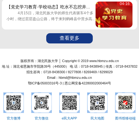
04-16
【党史学习教育·学校动态】吃水不忘挖井...
4月15日，湖北民族大学的师生代表驱车4个多
小时，绕过层层盘山公路，终于来到鹤峰县中营乡高...
查看更多
版权所有：湖北民族大学 │ Copyright © 2019 www.hbmzu.edu.cn
地 址：湖北省恩施市学院路39号（445000） 电 话：0718-8438945 | 传真：0718-8437832
招生咨询：0718-8438300 / 8277808 / 8269469 / 8299029
Email：hbmd@hbmzu.edu.cn
鄂ICP备05003316号-3 | 恩公网安备42280002000464号
官方微博
官方微信
e民大APP
民大地图
图书馆移动端