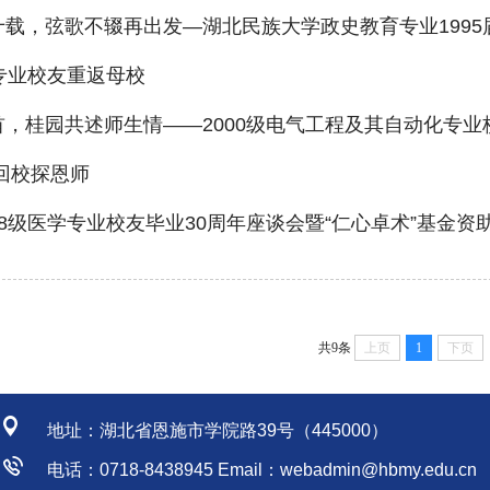
载，弦歌不辍再出发—湖北民族大学政史教育专业1995届
专业校友重返母校
，桂园共述师生情——2000级电气工程及其自动化专业
回校探恩师
8级医学专业校友毕业30周年座谈会暨“仁心卓术”基金资
共9条
上页
1
下页
地址：湖北省恩施市学院路39号（445000）
电话：0718-8438945 Email：webadmin@hbmy.edu.cn