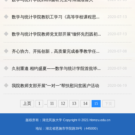
◆
数学与统计学院教职工学习《高等学校课程思政建设指导纲要》
2020-07-13
◆
数学与统计学院教师党支部开展“缅怀先烈践初心”主题教育
2020-07-13
◆
齐心协力、开拓创新，高质量完成春季教学任务 记数学与统计学院防疫期间线上教学
2020-07-08
◆
久别重逢 相约盛夏——数学与统计学院首批毕业生顺利返校
2020-07-08
◆
我院教师支部开展“一对一”帮扶慰问贫困户活动
2020-06-19
...
上页
1
11
12
13
14
15
下页
.版权所有：湖北民族大学 Copyright © 2021 hbmzu.edu.cn
地址：湖北省恩施市学院路39号（445000）