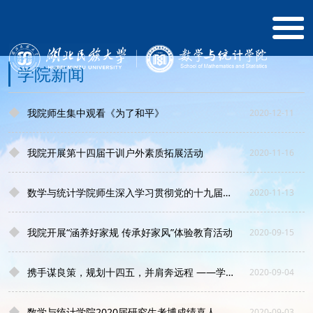
学院新闻
◆
我院师生集中观看《为了和平》
2020-12-11
◆
我院开展第十四届干训户外素质拓展活动
2020-11-16
◆
数学与统计学院师生深入学习贯彻党的十九届五中全会精神
2020-11-13
◆
我院开展“涵养好家规 传承好家风”体验教育活动
2020-09-15
◆
携手谋良策，规划十四五，并肩奔远程 ——学院召开统战工作暨党外知识分子座谈会
2020-09-04
◆
数学与统计学院2020届研究生考博成绩喜人
2020-09-03