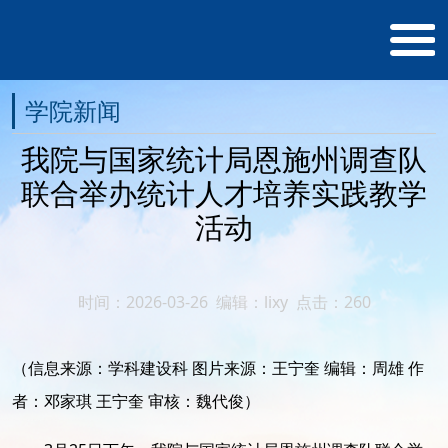
学院新闻
我院与国家统计局恩施州调查队
联合举办统计人才培养实践教学
活动
时间：2026-03-26 编辑：lixy 点击：
260
（信息来源：
学科建设科
图片来源：
王宁奎
编辑：周雄
作
者：
邓家琪
王宁奎
审核：
魏代俊
）