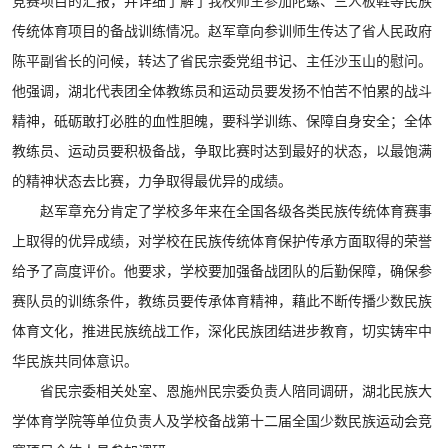
竞赛项目的汇报，并详细了解了我校师生参加陀螺、三人板鞋等民族
传统体育项目的备战训练情况。赵军章向参训师生传达了省人民政府
陈平副省长的问候，转达了省民宗委党组书记、主任沙玉山的慰问。
他强调，湖北代表团全体教练员和运动员要发扬不怕苦不怕累的战斗
精神，砥砺敢打必胜的血性胆魄，要科学训练、保障自身安全；全体
教练员、运动员要积极备战，争取比赛时达到最好的状态，以最饱满
的精神状态去比赛，力争取得最优异的成绩。
赵军章充分肯定了学校多年来在全国各级各类民族传统体育赛事
上取得的优异成绩，对学校在民族传统体育保护传承方面取得的荣誉
给予了高度评价。他要求，学校要加强备战团队的后勤保障，确保参
赛队员的训练条件，教练员要传承体育精神，藉此不断传播少数民族
体育文化，推进民族统战工作，深化民族团结进步教育，切实铸牢中
华民族共同体意识。
省民宗委相关处室、恩施州民宗委负责人陪同调研，湖北民族大
学体育学院等单位负责人及学校备战第十二届全国少数民族运动会竞