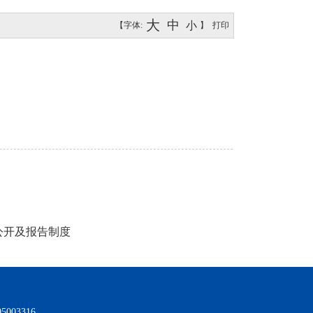
大
中
小
【字体:
】
打印
公开及报告制度
003316