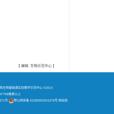
【 编辑: 生物示范中心 】
民族学院生物基础课实验教学示范中心 ©2014
4*768像素以上
471号
鄂公网安备 42280002001078号 网站技