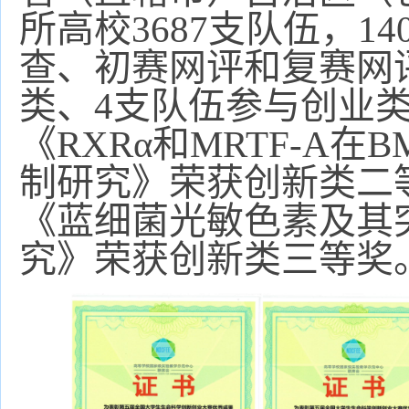
所高校
3687
支队伍，
14
查、初赛网评和复赛网
类、
4
支队伍参与创业
《
RXRα
和
MRTF-A
在
B
制研究》荣获创新类二
《蓝细菌光敏色素及其
究》荣获创新类三等奖