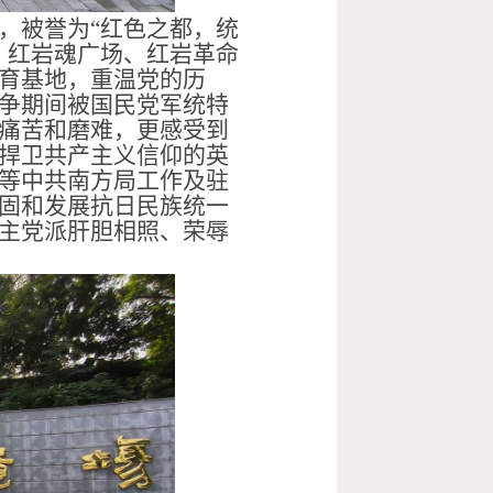
，被誉为“红色之都，统
、红岩魂广场、红岩革命
育基地，重温党的历
争期间被国民党军统特
痛苦和磨难，更感受到
捍卫共产主义信仰的英
等中共南方局工作及驻
固和发展抗日民族统一
主党派肝胆相照、荣辱