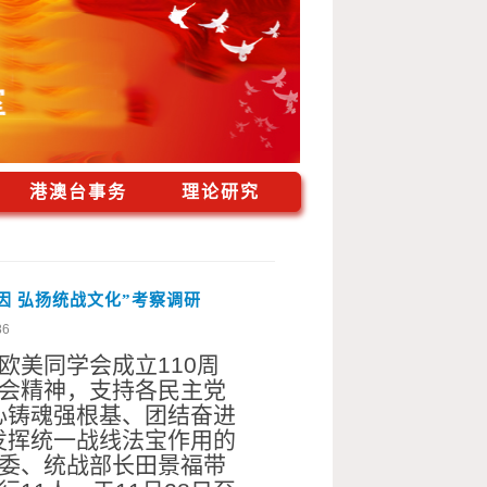
港澳台事务
理论研究
因 弘扬统战文化”考察调研
86
欧美同学会成立
110
周
会精神，支持各民主党
心铸魂强根基、团结奋进
发挥统一战线法宝作用的
委、统战部长田景福带