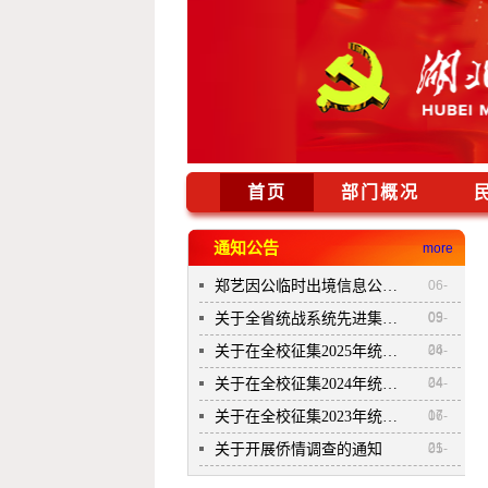
首页
部门概况
通知公告
more
郑艺因公临时出境信息公开公示表
06-
09
关于全省统战系统先进集体和...
05-
26
关于在全校征集2025年统战理...
04-
24
关于在全校征集2024年统战理...
04-
17
关于在全校征集2023年统战理...
06-
21
关于开展侨情调查的通知
05-
12