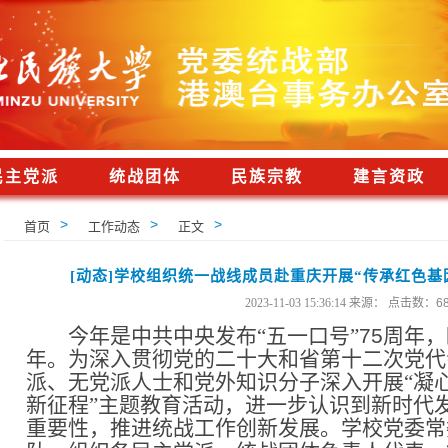
民主党派
统战团体
民族宗教
建言资政
>
>
>
首页
工作动态
正文
[动态]学校组织统一战线成员赴重庆开展“传承红色基
2023-11-03 15:36:14 来源： 点击数：
6
今年是中共中央发布“五一口号”
75
周年，
年。为深入贯彻党的二十大和省第十二次党代
派、无党派人士和党外知识分子深入开展“凝
新征程”主题教育活动，进一步认识到新时代
重要性，推进统战工作创新发展。学校党委常