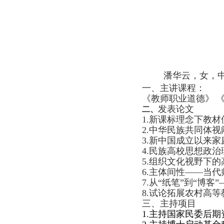
潘华云，女，
一、主讲课程：
《教师职业道德》
发表论文
二、
1.
新课标理念下教材
2.
中华民族共同体视
3.新中国成立以来家庭教
4.
民族高校思想政治
5
.组织文化视野下
6
.主体间性——当
7
.从“纸笔”到“博
8
.试论拓展农村高等
三、
主持项目
1.
主持国家民委后期