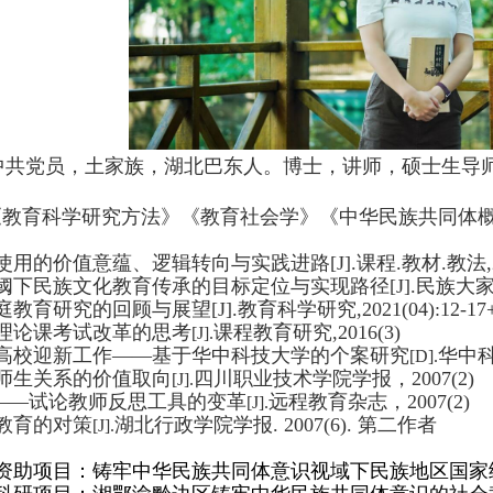
中共党员，土家族，湖北巴东人。
博士，讲师，硕士生导
《教育科学研究方法》
《
教育社会学
》《中华民族共同体
使用的价值意蕴、逻辑转向与实践进路
[J].课程.教材.教法,20
阈下民族文化教育传承的目标定位与实现路径
[J].民族大家庭
育研究的回顾与展望[J].教育科学研究,2021(04):12-17+
理论课考试改革的思考
课程教育研究
,2016(3)
[J].
的高校迎新工作——基于华中科技大学的个案研究
华中科
[D].
代师生关系的价值取向
四川职业技术学院学报，2007(2)
[J].
客”——试论教师反思工具的变革
远程教育杂志，2007(2)
[J].
教育的对策
湖北行政学院学报. 2007(6). 第二作者
[J].
资助项目：铸牢中华民族共同体意识视域下民族地区国家