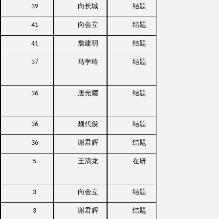
向长城
结题
39
向会立
结题
41
詹建明
结题
41
马学玲
结题
37
唐光耀
结题
36
魏代俊
结题
36
谢君辉
结题
36
王清龙
在研
5
向会立
结题
3
谢君辉
结题
3