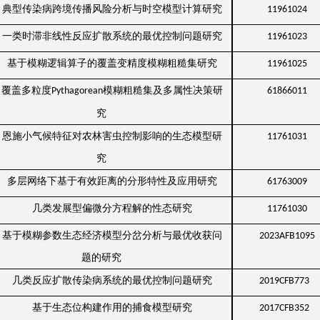
典型传染病跨境传播风险分析与时空模型计算研究
11961024
一类时滞非线性反应扩散系统的最优控制问题研究
11961023
基于模糊逻辑算子的覆盖变精度模糊粗糙集研究
11961025
覆盖多粒度
模糊粗糙集及多属性决策研
Pythagorean
61866011
究
恩施小气候特征对农林害虫控制影响的生态模型研
11761031
究
多层网络下基于有效距离的分形特性及应用研究
61763009
几类发展型偏微分方程解的性态研究
11761030
基于模糊参数生态经济模型分岔分析与最优收获问
2023AFB1095
题的研究
几类反应扩散传染病系统的最优控制问题研究
2019CFB773
基于生态位构建作用的捕食模型研究
2017CFB352