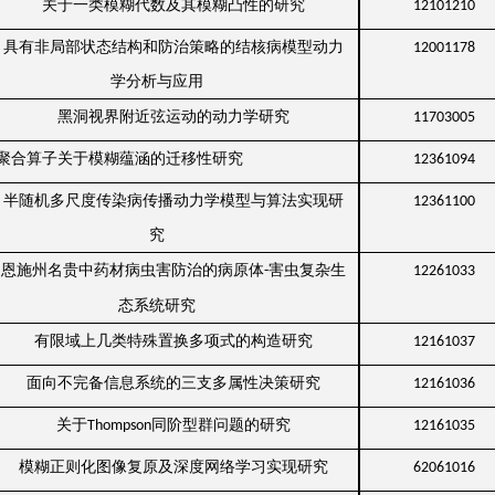
关于一类模糊代数及其模糊凸性的研究
12101210
具有非局部状态结构和防治策略的结核病模型动力
12001178
学分析与应用
黑洞视界附近弦运动的动力学研究
11703005
聚合算子关于模糊蕴涵的迁移性研究
12361094
半随机多尺度传染病传播动力学模型与算法实现研
12361100
究
恩施州名贵中药材病虫害防治的病原体
害虫复杂生
-
12261033
态系统研究
有限域上几类特殊置换多项式的构造研究
12161037
面向不完备信息系统的三支多属性决策研究
12161036
关于
同阶型群问题的研究
Thompson
12161035
模糊正则化图像复原及深度网络学习实现研究
62061016