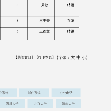
周敏
结题
3
王宁奎
在研
5
王连文
结题
5
大
中
【关闭窗口】
【打印本页】
【字体：
小
】
公系统
邮件系统
办公电话
四川大学
北京大学
清华大学