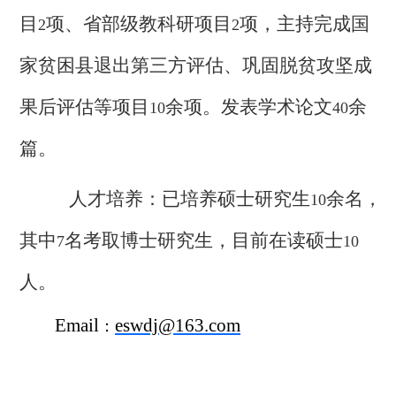
目
项、省部级教科研项目
项，主持完成国
2
2
家贫困县退出第三方评估、巩固脱贫攻坚成
果后评估等项目
余项。发表学术论文
余
10
40
篇。
人才培养：已培养硕士研究生
余名，
10
其中
名考取博士研究生，目前在读硕士
7
10
人。
Email
eswdj@163.com
：