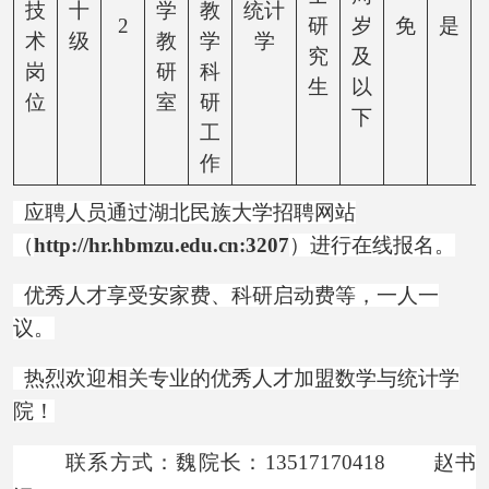
技
十
学
教
统计
2
研
岁
免
是
术
级
教
学
学
究
及
岗
研
科
生
以
位
室
研
下
工
作
应聘人员通过湖北民族大学招聘网站
（
http://hr.hbmzu.edu.cn:3207
）进行在线报名。
优秀人才享受安家费、科研启动费等，一人一
议。
热烈欢迎相关专业的优秀人才加盟数学与统计学
院！
联系方式：魏院长
：13517170418 赵书