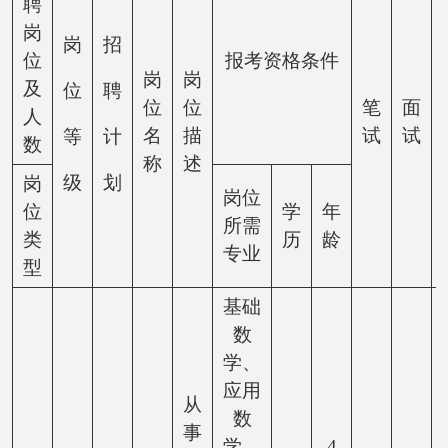
聘
岗
岗
招
位
报考资格条件
岗
岗
及
位
聘
位
位
笔
面
人
名
描
试
试
等
计
数
称
述
级
划
岗
岗位
位
学
年
所需
类
历
龄
专业
型
基础
数
学、
应用
从
数
事
学、
4