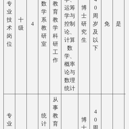
专
数
教
运筹
博
0
业
学
育
学与
士
周
技
十
系
教
4
控制
研
岁
免
是
术
级
教
学
论、
究
及
岗
研
科
计算
生
以
位
室
研
数
下
工
学、
作
概率
论与
数理
统计
从
事
4
专
统
教
博
0
业
计
育
士
周