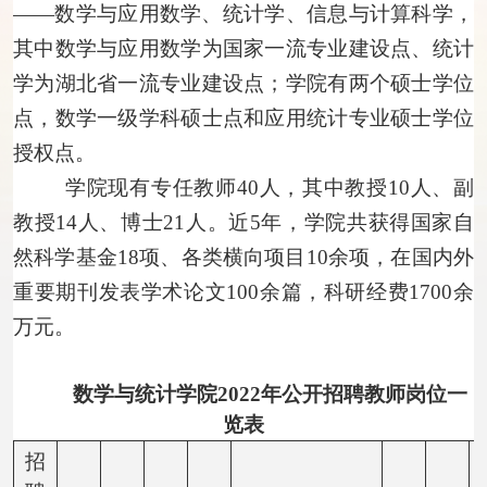
——数学与应用数学、统计学、信息与计算科学，
其中数学与应用数学为国家一流专业建设点、统计
学为湖北省一流专业建设点；学院有两个硕士学位
点，数学一级学科硕士点和应用统计专业硕士学位
授权点。
学院现有专任教师
40
人，其中教授
10
人、副
教授
1
4
人、博士
21人。近5年，学院共获得国家自
然科学基金
18
项、各类横向项目
1
0
余项，在国内外
重要期刊发表学术论文
1
00
余篇，科研经费
1
700
余
万元。
数学与统计学院
2
022
年公开招聘教师岗位一
览表
招