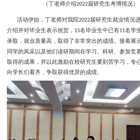
（丁老师介绍
届研究生考博情况）
2022
活动伊始，丁老师对
我
院
届研究生就业情况
2022
介绍
并对毕业生表示祝贺
，
名毕业生中已有
名学
15
11
录取，就业质量高，取得了非常突出的成绩
。接着展
同学的风采以及他们读研期间在学习、科研、参加竞
取得的成果，
并以此激励在校研究生要
刻苦
学习，
专
向
学长
们看齐，争取获得优
异
的成绩。