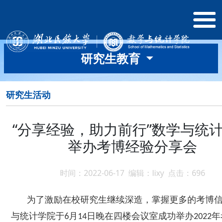
研究生教育
研究生活动
“分享经验，助力前行”数学与统
举办考博经验分享会
时间：2022-06-17 编辑：lixy 点击：
696
为
了
激励在校研究生继续深造，掌握更多的考博
与统计学院于
月
日
晚
在四楼会议室成功举办
年
6
14
2022