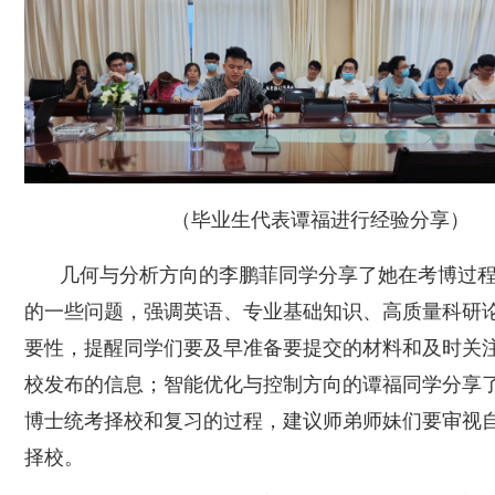
（毕业生代表谭福进行经验分享）
几何与分析方向的
李鹏菲同学分享了她在考博过
的一些问题，
强调英语、专业基础知识、高质量科研
要性，
提醒
同学
们要
及早准备要提交的材料和
及时关
校发布的信息；
智能优化与控制方向的
谭福同学分享
博士统考择校和复习的过程，建议师弟师妹们要审视
择校。