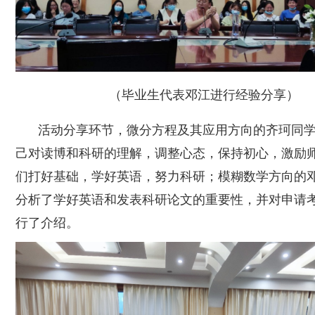
（毕业生代表邓江进行经验分享）
活动分享环节，
微分方程及其应用方向的
齐珂同
己对
读博和
科研的理解，
调整
心态，
保持初心，激励
们
打好
基础，
学好英语，
努力科研；
模糊
数学
方向的
分析了
学好
英语
和发表科研论文
的重要性，
并对
申请
行
了
介绍。