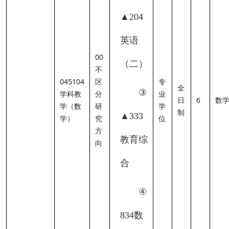
▲
204
英语
00
（二）
不
045104
区
专
全
③
学科教
分
业
日
6
数
学（数
研
学
制
▲
333
学）
究
位
方
教育综
向
合
④
834
数