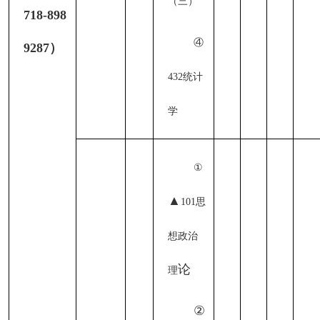
（三）
718-898
④
9287）
432统计
学
①
▲
101
思
想政治
论
理
②