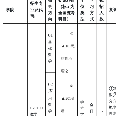
研
初试科目
学
学
拟
招生专
究
（标
为
位
习
招
▲
学院
业及代
复
方
全国统考
类
方
人
码
向
科目）
型
式
数
①
01
基
▲
101思
础
数
想政治
学
理论
02
②
①
应
数
▲
用
201英
分
学
数
全
概
070100
术
学
日
37
语
理
数学
学