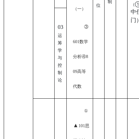
制
（
位
（一）
中
门
03
③
运
601数学
筹
学
分析
④
8
与
控
09高等
制
论
代数
①
▲
101思