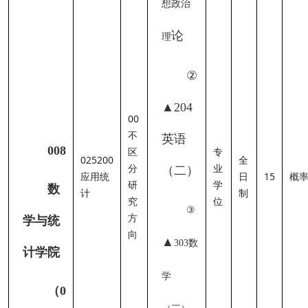
想政治
论
理
②
▲
204
00
不
英语
0
08
区
专
025200
全
分
业
（二）
应用统
日
15
概
研
学
数
计
制
究
位
③
方
学
与统
向
▲
303数
计学院
学
（
0