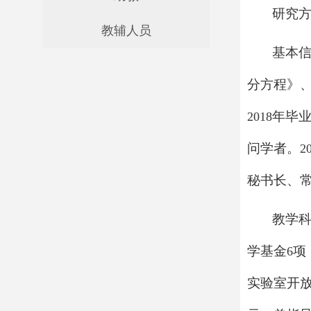
研究
教辅人员
基本
分方程》
年毕
2018
问学者。
2
秘书长、
教学科
学基金
项
6
实验室开