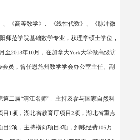
》、《高等数学》、《线性代数》、《脉冲微
阳师范学院基础数学专业，获理学硕士学位，
月至
年
月，在加拿大
大学做高级访
2013
10
York
会会员，曾任恩施州数学学会办公室主任、副
第二届“清江名师”。主持及参与国家自然科
项目
项，湖北省教育厅项目
项，湖北省重点
1
2
项目
项，主持横向项目
项，到账经费
万
2
3
105