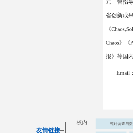
元。曾指
省创新成
《
Chaos,Sol
》《
Chaos
A
报》等国
Email
校内
统计调查与数
友情链接