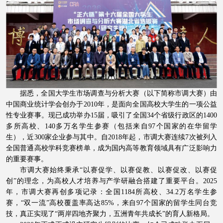
据悉，全国大学生市场调查与分析大赛（以下简称市调大赛）由
中国商业统计学会创办于
2010
年，是面向全国高校大学生的一项公益
性专业赛事。现已成功举办
15
届，吸引了全国
34
个省级行政区的
1400
多所高校、
140
多万名学生参赛（包括来自
97
个国家的在华留学
生），近
300
家企业参与其中。自
2018
年起，市调大赛连续
7
次被列入
全国普通高校学科竞赛榜单，成为国内高等教育领域具有广泛影响力
的重要赛事。
市调大赛始终秉承“以赛促学、以赛促教、以赛促改、以赛促
创”的理念，为高校人才培养与产学研融合搭建了重要平台。
2025
年，市调大赛再创多项记录：全国
1184
所高校、
34.2
万名学生参
赛，“双一流”高校覆盖率高达
85%
，来自
97
个国家的留学生同台竞
技，真正实现了“两岸四地齐聚力，五洲青年共成长”的育人新格局。