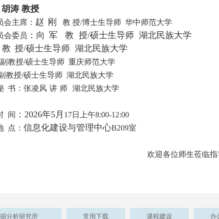
胡涛 教授
赵
刚
员会主席
：
教 授/博士生导师 华中师范大学
：向
军
教 授/硕士生导师 湖北民族大学
员会委员
教
授
/硕士生导师 湖北民族大学
副教授/硕士生导师
重庆师范大学
副教授/硕士生导师 湖北民族大学
秘
书
：
张凌风
讲
师
湖北民族大学
：
2026年5月
时
间
1
7日上午8:00-12:00
信息化建设与管理中心
地
点
：
B209室
欢迎各位师生莅临指
据分析研究所
常用下载
课程建设
办