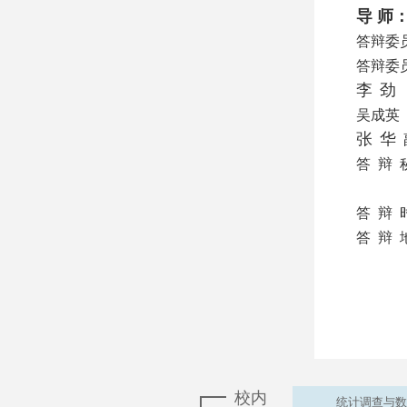
导
师：
答辩委
答辩委
李
劲
吴成英
张
华
答辩
答辩
答辩
校内
统计调查与数