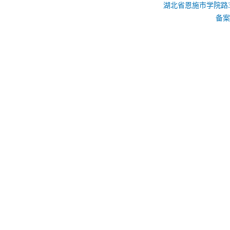
湖北省恩施市学院路39号 
备案序