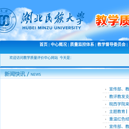
首页
|
中心概况
|
质量监控体系
|
教学督导委员会
|
欢迎访问教学质量评价中心网站 今天是：
宣传部、教
教评教发支
​皖西学院
主题教育 
重温红色
宣传部、教